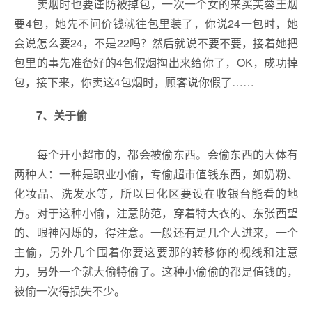
卖烟时也要谨防被掉包，一次一个女的来买芙蓉王烟
要4包，她先不问价钱就往包里装了，你说24一包时，她
会说怎么要24，不是22吗？然后就说不要不要，接着她把
包里的事先准备好的4包假烟掏出来给你了，OK，成功掉
包，接下来，你卖这4包烟时，顾客说你假了……
7、
关于偷
每个开小超市的，都会被偷东西。会偷东西的大体有
两种人：一种是职业小偷，专偷超市值钱东西，如奶粉、
化妆品、洗发水等，所以日化区要设在收银台能看的地
方。对于这种小偷，注意防范，穿着特大衣的、东张西望
的、眼神闪烁的，得注意。一般还有是几个人进来，一个
主偷，另外几个围着你要这要那的转移你的视线和注意
力，另外一个就大偷特偷了。这种小偷偷的都是值钱的，
被偷一次得损失不少。