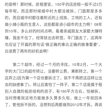
的是啊！那时候，房租便宜，150平的店房租一般不过3万
每年呢，而且那时候城中村大都没被拆，门面那是多多
的，而且城中村都住着附近的上班族，工地的工人，还有
做小摊小贩的生意人，这些都是进小超市的主力啊！08年
到10年，多么好的时间点啊，看着亲戚朋友大家都大赚特
赚，我坐不住了，经常就出去转悠，寻门面去了，这两年
也应证了开篇的那句话“做正确的事比正确的做事重要”，
白浪费了两年的好机会啊！
第二个超市，经过一个月的寻找，10年2月，一个大
学的大门口的超市转让，没要转让费，果断转之，第一个
店弃之(因为第一个店也要拆迁了，就不干再把这店转让出
去的缺德事了)，转让后害怕了一阵子，第二个店是属于租
别人自建的板房结构的房子，有160平方左右，怕被拆，
当时想着就这地方能做多久算多久啦，做上一年就回本
了，管他拆不拆的，没想到后再都做到2012年才拆。再说