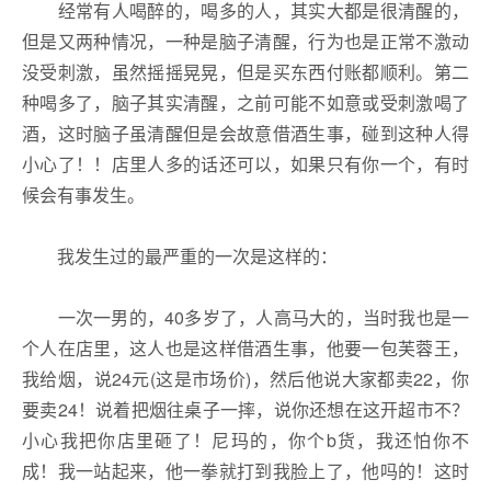
经常有人喝醉的，喝多的人，其实大都是很清醒的，
但是又两种情况，一种是脑子清醒，行为也是正常不激动
没受刺激，虽然摇摇晃晃，但是买东西付账都顺利。第二
种喝多了，脑子其实清醒，之前可能不如意或受刺激喝了
酒，这时脑子虽清醒但是会故意借酒生事，碰到这种人得
小心了！！店里人多的话还可以，如果只有你一个，有时
候会有事发生。
我发生过的最严重的一次是这样的：
一次一男的，40多岁了，人高马大的，当时我也是一
个人在店里，这人也是这样借酒生事，他要一包芙蓉王，
我给烟，说24元(这是市场价)，然后他说大家都卖22，你
要卖24！说着把烟往桌子一摔，说你还想在这开超市不？
小心我把你店里砸了！尼玛的，你个b货，我还怕你不
成！我一站起来，他一拳就打到我脸上了，他吗的！这时