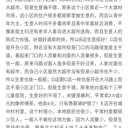
大超市，但是生意确不错，原来这个小区靠近一个大建材
市场，这小区的住户很多都是那里做生意的，而且以青中
年为主，生意人时间不多重效率且青中年喜就近消费，不
像家庭主妇还有老年人喜欢进大超市选购，而且生意人的
购买力也强，好烟好酒卖的快，所以B店生意挺好！C店也
是开在小区，附近没有大超市但是门口的马路很宽是主干
道，看起来门口的人流量和对面的人流量很多，但是生意
也一般，原来马路对面人虽多但是不好过来，人家对面也
有超市，而自己小区虽然大超市没有但是小超市也不少，
所以生意也是一般般；D店跟C店一样也是开在大马路上而
且不是小区正门口，但是生意不错，原来他对面有个三甲
儿童医院，生意好的不得了，关键是暴利，平常卖2.5或3
元的康师傅茶，他卖4元，只有羡慕嫉妒恨了！E店开在城
中村村里，这个村很小，本地居民也很少，平常村里都很
少见人，一般人不敢在这地方做，因为人流量少，但是生
意好的出奇，原来这个村子入住了十多家制衣厂，工人