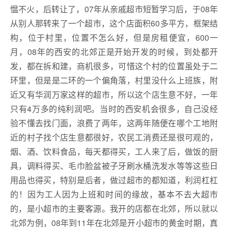
愠不火，后转让了，07年从亲戚超市短暂学习后，于08年
从别人那转来了一个超市，这个店面积60多平方，框架结
构，位于村里，位置不怎么好，但是房租便宜，600一
月，08年的西安的北郊正是开始开发的时候，到处都开
发，都在拆和建，商机很多，可惜这个村的位置虽处于二
环里，但是是二环的一个偏角落，村里没什么上班族，附
近又有华润万家这样的超市，所以这个店生意不好，一年
只有4万多的纯利润吧。当时的西安机会很多，自己没经
验不懂去找门面，浪费了两年，这两年随便在哪个工地附
近的村子找个店生意都很好，农民工消费还是很可观的，
烟、酒、饮料食品，每天都得买，工人来了后，做饭的厨
具，调料得买、毛巾脸盆被子牙刷水桶洗发水等等这些日
用品也得买，特别是后者，做过超市的都知道，利润杠杠
的！因为工人因为上班和时间的缘故，基本不去大超市
的，是小超市的主要客源。我开的店都在北郊，所以就以
北郊为例，08年到11年在北郊是开小超市的黄金时期，真