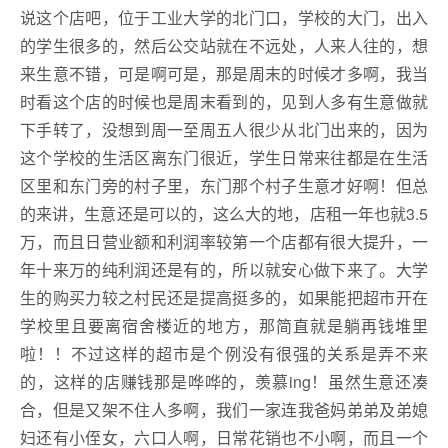
说这个店吧，位于工业大学的北门口，学校的大门，出入
的学生很多的，然后公交站就在不远处，人来人往的，想
来生意不错，可是啊可是，那是周末的时候才多啊，我当
时看这个店的时候也是周末看到的，见到人多有生意做就
下手转了，没想到周一至周五人很少从北门出来的，因为
这个学校的生活区离东门很近，学生日常来往都是在生活
区里和东门旁的村子里，东门那个村子生意才好啊！但总
的来讲，生意还是可以的，这么大的地，店租一年也就3.5
万，而且日营业额和利润率较第一个店都有很大提升，一
年十来万的纯利润还是有的，所以就安心做下来了。大学
生的购买力较之村民还是提高挺多的，如果能把超市开在
学校里且要离宿舍楼近的地方，那简直就是躺再钱堆里
啦！！不过这样的超市是个例没有很强的关系是弄不来
的，这样的店赚钱那是哗哗的，羡慕ing！虽然生意还凑
合，但是又架不住人多啊，我们一家连我爸妈弟弟及弟媳
妇还有小侄女，六口人啊，日常花销也不小啊，而且一个