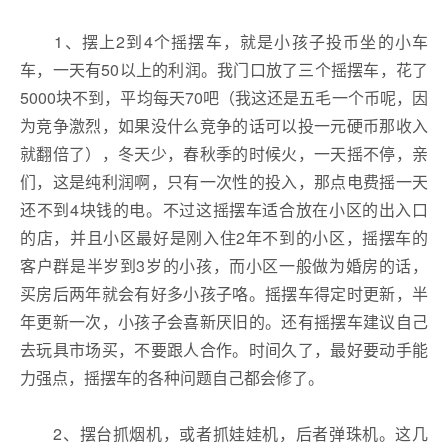
1、摆上2到4个摇摆车，就是小孩子投币坐的小车
车，一天有50以上的利润。我门口放了三个摇摆车，花了
5000块不到，平均每天70吧（我这还是五毛一个币呢，因
为竞争激烈，如果没什么竞争的话可以投一元硬币那收入
就翻倍了），冬天少，春秋季的时候火，一天摇不停，亲
们，这是纯利润啊，只有一次性的投入，那点电费摇一天
还不到4块钱的电。不过这摇摆车适合放在小区的出入口
的店，并且小区最好是刚入住2年不到的小区，摇摆车的
客户群是半岁到3岁的小孩，而小区一般做为婚房的话，
买房后两年就会有好多小孩子咯。摇摆车得定时更新，半
年更新一次，小孩子会喜新厌旧的。还有摇摆车建议自己
去玩具市场买，不要跟人合作。时间久了，最好要动手能
力强点，摇摆车的各种问题自己都会修了。
2、摆台抓烟机，或者抓娃娃机，后者弹珠机。这几