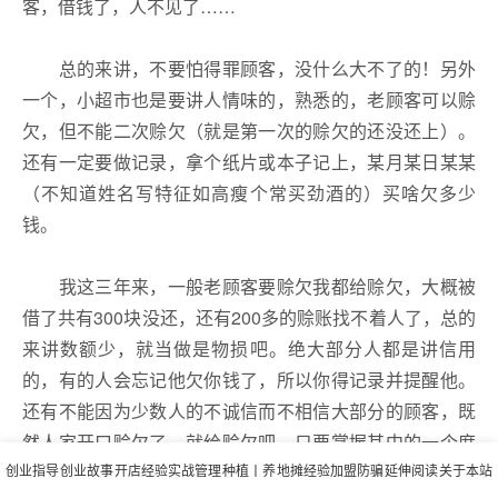
客，借钱了，人不见了……
总的来讲，不要怕得罪顾客，没什么大不了的！另外
一个，小超市也是要讲人情味的，熟悉的，老顾客可以赊
欠，但不能二次赊欠（就是第一次的赊欠的还没还上）。
还有一定要做记录，拿个纸片或本子记上，某月某日某某
（不知道姓名写特征如高瘦个常买劲酒的）买啥欠多少
钱。
我这三年来，一般老顾客要赊欠我都给赊欠，大概被
借了共有300块没还，还有200多的赊账找不着人了，总的
来讲数额少，就当做是物损吧。绝大部分人都是讲信用
的，有的人会忘记他欠你钱了，所以你得记录并提醒他。
还有不能因为少数人的不诚信而不相信大部分的顾客，既
然人家开口赊欠了，就给赊欠吧。只要掌握其中的一个度
创业指导
就可以了！
创业故事
开店经验
实战管理
种植丨养
地摊经验
加盟防骗
延伸阅读
关于本站