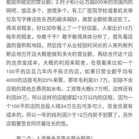
能提供稳定的营业额；2.村子和小区方圆200米的范围内的
网吧、饭店多个、旅馆多个、有工厂医院学校或者机关单
位及写字楼这些东西的越多越好，高营业额就靠这些了。
再说说租金，好比如你看上了一个好店面，人家出价12万
每年的租金，你敢干不？敢不敢得具体分析了，首先看店
面的面积和地段，然后找个从业经验时间长的人来判断判
断这地方开店大概能做到多大的营业额，再结合开这个店
的总资金成本，大概的利润来取舍，在我看来比如一个
100平的店且几年内不拆迁的店，如果日营业额平均有
4000的话按毛利22％来算，那年毛利是31.7万，扣除不含
店租的其他总费用如水电，工资等大概5.7万吧，这样还有
利润26万，所以这样的店能撑起12万以内的店租，因为一
个100平的店的总投入得24万左右可多可少，资金也是有
成本的，所以一年的纯利润少于12万内就不划算了，另外
店租要签合同尽量往长的签。
第二点：人流量多不等于营业额高！