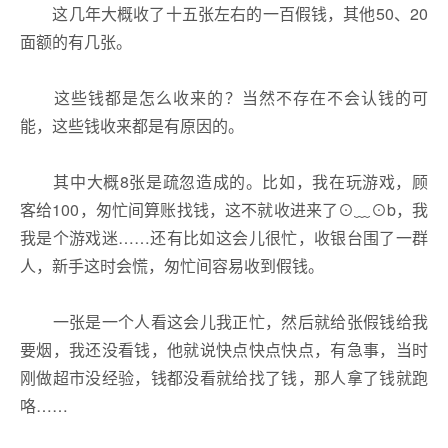
这几年大概收了十五张左右的一百假钱，其他50、20
面额的有几张。
这些钱都是怎么收来的？当然不存在不会认钱的可
能，这些钱收来都是有原因的。
其中大概8张是疏忽造成的。比如，我在玩游戏，顾
客给100，匆忙间算账找钱，这不就收进来了⊙﹏⊙b，我
我是个游戏迷……还有比如这会儿很忙，收银台围了一群
人，新手这时会慌，匆忙间容易收到假钱。
一张是一个人看这会儿我正忙，然后就给张假钱给我
要烟，我还没看钱，他就说快点快点快点，有急事，当时
刚做超市没经验，钱都没看就给找了钱，那人拿了钱就跑
咯……