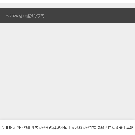
© 2026
创业经验分享网
创业指导
创业故事
开店经验
实战管理
种植丨养
地摊经验
加盟防骗
延伸阅读
关于本站